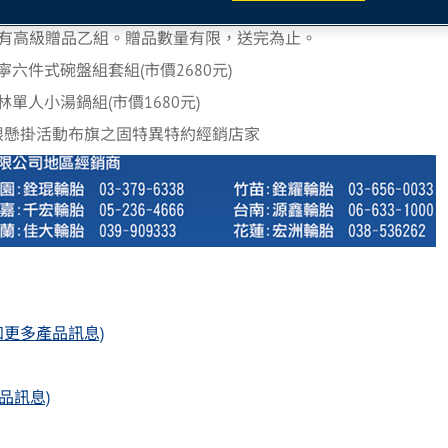
享，邀您一同為固特異120年來在人類移動方式所實現的創新貢獻喝采
即可享有高級贈品乙組。贈品數量有限，送完為止。
六件式碗盤組套組(市價2680元)
單人小湯鍋組(市價1680元)
限懸掛活動布旗之固特異特約經銷店家
(點選得知更多產品訊息)
！
多產品訊息)
。