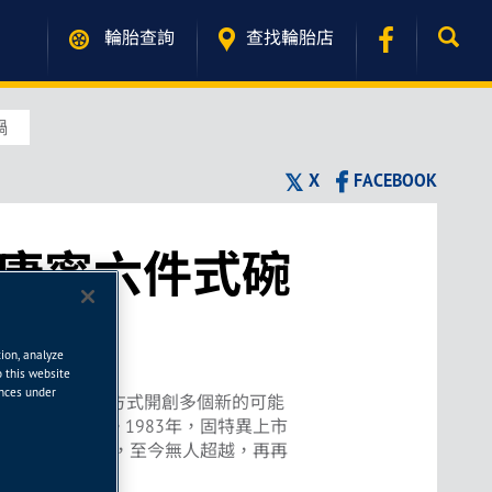
輪胎查詢
查找輪胎店
鍋
X
FACEBOOK
送康寧六件式碗
鍋
tion, analyze
o this website
ences under
，幫助人類在移動方式開創多個新的可能
化設備運輸車)。1983年，固特異上市
冠軍紀錄的輪胎品牌，至今無人超越，再再