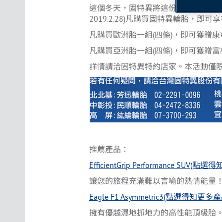
這個冬天，固特異將這份榮耀與您一同分
2019.2.28)凡購買固特異輪胎，
凡購買歐洲胎一組(四條)，即可獲贈康寧
凡購買亞洲胎一組(四條)，即可獲贈富林
詳情請洽固特異特約店家。本活動僅
推薦產品：
EfficientGrip Performance SUV
讓您的旅程充滿難以言喻的熱情能量
Eagle F1 Asymmetric3(點選得知更
擁有優越濕地抓地力的高性能頂級胎