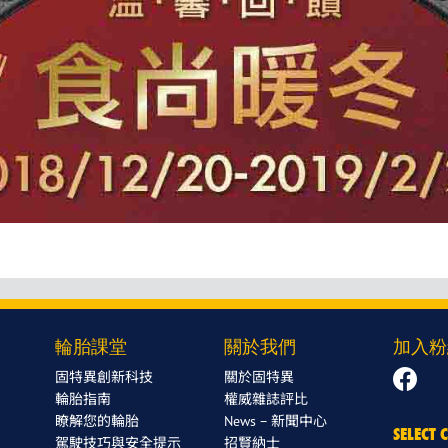
輪胎課堂
關於我們
加入粉
固特異創新科技
關於固特異
輪胎指南
權威雜誌評比
瞭解您的輪胎
News – 新聞中心
SELECT
駕駛技巧與安全提示
招賢納士