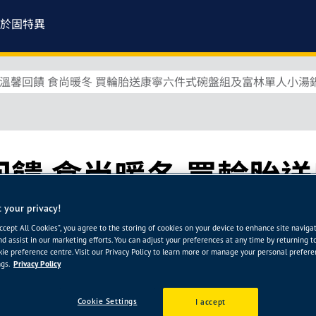
於固特異
 溫馨回饋 食尚暖冬 買輪胎送康寧六件式碗盤組及富林單人小湯
回饋 食尚暖冬 買輪胎
盤組及富林單人小湯
 your privacy!
Accept All Cookies”, you agree to the storing of cookies on your device to enhance site naviga
nd assist in our marketing efforts. You can adjust your preferences at any time by returning t
ie preference centre. Visit our Privacy Policy to learn more or manage your personal prefer
0個年頭，持續探索的熱情，成就了今日所擁有的精彩。屢屢創新
gs.
Privacy Policy
伴隨人類登陸月球的輪胎品牌，搭載於阿波羅十四號的MET (模組
的輻射層商用飛機胎。1998年，成為第一個創下F1賽事368次
Cookie Settings
I accept
車類型及其團隊的多樣化。