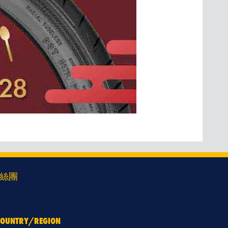
絲團
 COUNTRY/REGION