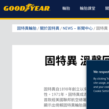
輪胎
輪胎課堂
關
固特異輪胎
/
關於固特異
/
NEWS – 新聞中心
/
固特異
固特異 溫馨
We respect
By clicking “
site usage, a
and your cook
固特異自1898年創立以來至今12
Cookie Settin
性。1971年，固特異成為歷史上首先
首款經美國聯邦航空總署(FAA)核可
顯示出倚賴固特異輪胎贏得賽事的汽