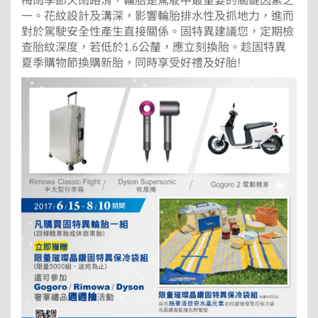
一。花紋設計及溝深，影響輪胎排水性及抓地力，進而
對於駕駛安全性產生直接關係。固特異建議您，定期檢
查胎紋深度，若低於1.6公釐，應立刻換胎。趁固特異
夏季購物節換購新胎，同時享受好禮及好胎!