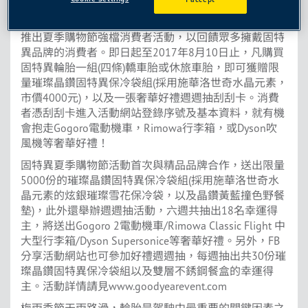
固特異輪胎繼五月舉辦買輪胎送星巴克咖啡活動，再次
推出夏季購物節強檔消費者活動，以回饋眾多擁戴固特
異品牌的消費者。即日起至2017年8月10日止，凡購買
固特異輪胎一組(四條)轎車胎或休旅車胎，即可獲贈限
量璀璨晶鑽固特異保冷袋組(採用施華洛世奇水晶元素，
市價4000元)，以及一張奢華好禮週週抽刮刮卡。消費
者憑刮刮卡進入活動網站登錄序號及基本資料，就有機
會抱走Gogoro電動機車，Rimowa行李箱，或Dyson吹
風機等奢華好禮！
固特異夏季購物節活動首次與精品品牌合作，送出限量
5000份的璀璨晶鑽固特異保冷袋組(採用施華洛世奇水
晶元素的炫銀璀璨雪花保冷袋，以及晶鑽黃藍撞色野餐
墊)，此外還舉辦週週抽活動，六週共抽出18名幸運得
主，將送出Gogoro 2電動機車/Rimowa Classic Flight 中
大型行李箱/Dyson Supersonice等奢華好禮。另外，FB
分享活動網站也可參加好禮週週抽，每週抽出共30份璀
璨晶鑽固特異保冷袋組以及雙層不銹鋼餐盒的幸運得
主。活動詳情請見www.goodyearevent.com
梅雨季節天雨路滑，輪胎是駕駛中最重要的關鍵因素之