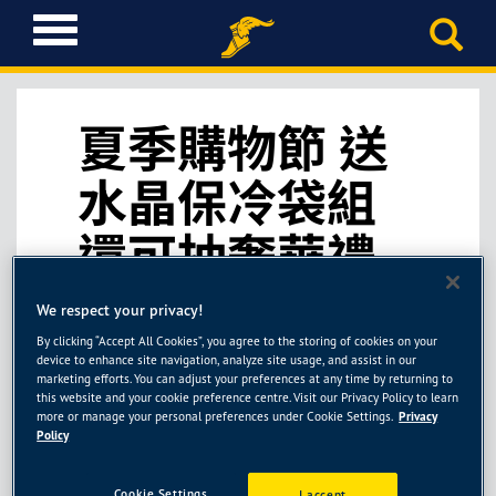
T
o
g
g
l
夏季購物節 送
e
n
水晶保冷袋組
a
v
還可抽奢華禮
i
g
品
a
We respect your privacy!
t
i
By clicking “Accept All Cookies”, you agree to the storing of cookies on your
device to enhance site navigation, analyze site usage, and assist in our
o
marketing efforts. You can adjust your preferences at any time by returning to
n
this website and your cookie preference centre. Visit our Privacy Policy to learn
more or manage your personal preferences under Cookie Settings.
Privacy
Policy
Cookie Settings
I accept