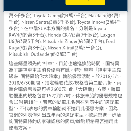
車型)，分別是Toyota Altis (約20萬8千台), Toyota
Wish(約6萬台), Nissan Tiida(約5萬9千台), Ford Focus(4
萬8千多台), Toyota Camry(約4萬7千台), Mazda 3(約4萬1
千台), Nissan Sentra(3萬8千多台), Toyota Innova(2萬4千
多台)。在中階SUV車方面的排名，分別是Toyota
RAV4(約9萬3千台), Honda CR-V(5萬9千多台), Luxgen
U6(約3萬3千台), Mitsubishi Zinger(約3萬2千台), Ford
Kuga(約2萬8千台), Nissan X-trail(2萬5千多台),
Mitsubishi Outlander(約2萬3千台)
這些銷量領先的”神車”，目前也適逢換胎時間，固特異
為了讓神車車主消費優惠有感，特別舉辦「神車車主靠
過來 固特異給你大確幸」輪胎優惠活動。於2018/5/1-
2018/6/30期間，指定輪胎花紋/規格皆第二胎六折，兩
輪合購優惠最高可達2600元! 此「大確幸」方案，轎車
胎優惠的規格包含15吋到17吋，休旅車胎的優惠規格包
含15吋到18吋。若您的愛車未名列在列表中的”適配車
型”，不代表您的愛車輪胎就不適用此優惠方案，因為
官網的列表僅列出五年內的適配車型，歡迎您進一步洽
詢固特異特約店家確認您的愛車/輪胎規格是否適用此
優惠方案。