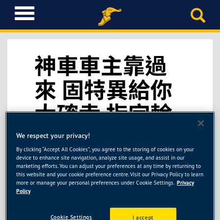
T
o
g
g
l
神車車主靠過
e
n
來 固特異給你
a
v
大確幸 指定輪
i
g
胎第二條六折!
a
We respect your privacy!
t
By clicking “Accept All Cookies”, you agree to the storing of cookies on your
i
device to enhance site navigation, analyze site usage, and assist in our
o
marketing efforts. You can adjust your preferences at any time by returning to
n
this website and your cookie preference centre. Visit our Privacy Policy to learn
過去幾年的車市銷售、消費偏好都有不小的變化，過去
more or manage your personal preferences under Cookie Settings.
Privacy
五年累計的暢銷”神車”車型，您知道是哪些嗎? 根據第
Policy
三方統計機構IHS Global Insight的數據，在中階房車類
別2013-2017年銷量加總的排名(以下僅列出大於兩萬台
Cookie Settings
I accept