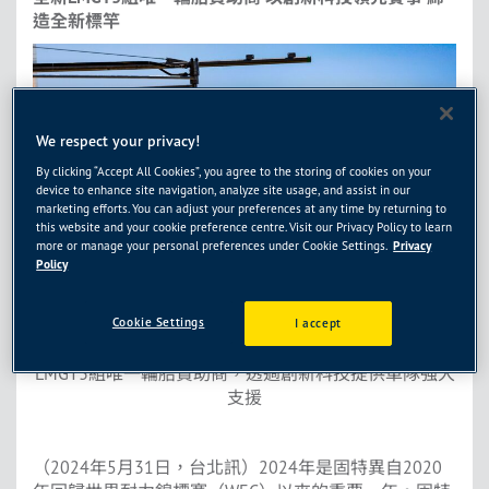
造全新標竿
We respect your privacy!
By clicking “Accept All Cookies”, you agree to the storing of cookies on your
device to enhance site navigation, analyze site usage, and assist in our
marketing efforts. You can adjust your preferences at any time by returning to
this website and your cookie preference centre. Visit our Privacy Policy to learn
more or manage your personal preferences under Cookie Settings.
Privacy
Policy
Cookie Settings
I accept
圖說：固特異為2024 FIA世界耐力錦標賽（WEC）全新
LMGT3組唯一輪胎贊助商，透過創新科技提供車隊強大
支援
（2024年5月31日，台北訊）2024年是固特異自2020