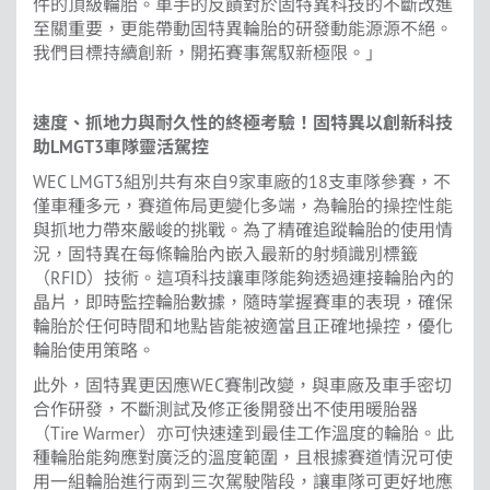
件的頂級輪胎。車手的反饋對於固特異科技的不斷改進
至關重要，更能帶動固特異輪胎的研發動能源源不絕。
我們目標持續創新，開拓賽事駕馭新極限。」
速度、抓地力與耐久性的終極考驗！固特異以創新科技
助
LMGT3
車隊靈活駕控
WEC LMGT3組別共有來自9家車廠的18支車隊參賽，不
僅車種多元，賽道佈局更變化多端，為輪胎的操控性能
與抓地力帶來嚴峻的挑戰。為了精確追蹤輪胎的使用情
況，固特異在每條輪胎內嵌入最新的射頻識別標籤
（RFID）技術。這項科技讓車隊能夠透過連接輪胎內的
晶片，即時監控輪胎數據，隨時掌握賽車的表現，確保
輪胎於任何時間和地點皆能被適當且正確地操控，優化
輪胎使用策略。
此外，固特異更因應WEC賽制改變，與車廠及車手密切
合作研發，不斷測試及修正後開發出不使用暖胎器
（Tire Warmer）亦可快速達到最佳工作溫度的輪胎。此
種輪胎能夠應對廣泛的溫度範圍，且根據賽道情況可使
用一組輪胎進行兩到三次駕駛階段，讓車隊可更好地應