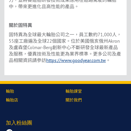
中，帶來更進化且高性能的產品。
關於固特異
固特異為全球最大輪胎公司之一，員工數約71,000人，
55座工廠遍及全球22個國家。位於美國俄亥俄州Akron
及盧森堡Colmar-Berg創新中心不斷研發全球最新產品
及服務，優異技術及性能更為業界標準。更多公司及產
品相關資訊請參訪
https://www.goodyear.com.tw
。
輪胎
輪胎課堂
輪胎店
關於我們
加入粉絲團