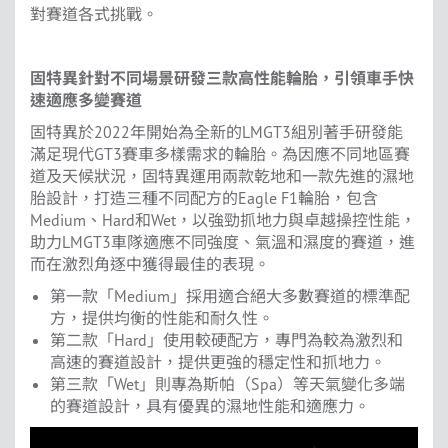
對賽道各式挑戰。
固特異針對不同場景研發三款高性能輪胎，引領車手快
速適應多變賽道
固特異於2022年開始為全新的LMGT3組別著手研發能
滿足現代GT3賽車多樣需求的輪胎。為因應不同地區賽
道及天候狀況，固特異運用兩款乾地和一款先進的濕地
胎設計，打造三種不同配方的Eagle F1輪胎，包含
Medium、Hard和Wet，以強勁抓地力與卓越操控性能，
助力LMGT3車隊適應不同強度、氣溫和濕度的賽道，進
而在激烈角逐中獲得最佳的表現。
第一款「Medium」採用適合絕大多數賽道的標準配
方，提供均衡的性能和耐久性。
第二款「Hard」使用較硬配方，專門為較為激烈和
高速的賽道設計，提供更強的穩定性和抓地力。
第三款「Wet」則專為斯帕（Spa）等天氣變化多端
的賽道設計，具有優異的濕地性能和適應力。