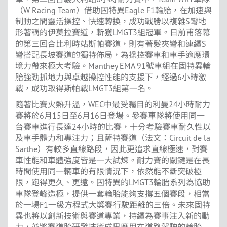
（W Racing Team）借助固特異Eagle F1輪胎，在加速與
制動之間靈活操控、快速轉換，成功戰勝以複雜S彎地
形著稱的伊莫拉賽道，斬獲LMGT3組冠軍。日前甫落幕
的第三回合比利時站斯帕賽道，則有著髮夾彎和連續S
彎搭配長坡賽道的獨特佈局，為操控賽車和車手適應環
境力帶來極大考驗。Manthey EMA 91號車組在固特異輪
胎強勁抓地力與卓越操控性能的支援下，經過6小時激
戰，成功取得斯帕戰LMGT3組第一名。
隨著比賽火熱升溫，WEC中最受矚目的利曼24小時耐力
賽將於6月15日至6月16日登場。參賽車隊將使用同一
台賽車進行長達24小時的比賽，十分考驗賽車耐久性以
及車手體力和專注力；且薩特賽道（法文：Circuit de la
Sarthe）有較多直線路段，因此更追求直線極速，對賽
車性能和車體強度皆是一大試煉。耐力賽的關鍵是在長
時間使用同一輛車的有限情況下，依然能不斷突破極
限，跑得更久、更遠。固特異的LMGT3輪胎系列為協助
車隊登峰造極，提供一套輪胎能夠支撐五個賽段，相當
於一場F1一級方程式大獎賽行駛距離的三倍。未來固特
異也將以創新技術與賽道專業，持續為賽事注入新的動
力，並將賽道胎研發技術成果應用在道路駕駛的輪胎