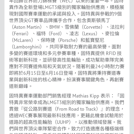
年回歸世界耐力錦標賽（WEC）以來的重要一年。固特
異作為全新登場LMGT3級別的獨家輪胎供應商，積極展
現對國際賽車運動的承諾與投入。固特異與參戰的9個
世界頂尖GT賽車品牌攜手合作，包含奧斯頓馬丁
（Aston Martin）、BMW、雪佛蘭（Corvette）、法拉利
（Ferrari）、福特（Ford）、凌志（Lexus）、麥拉倫
（McLaren）、保時捷（Porsche）和藍寶堅尼
（Lamborghini），共同爭取耐力賽的最高榮譽。面對
多變的賽道環境和多元參賽車種，固特異提供 RFID 技
術等創新科技，並研發高性能輪胎，成功幫助車隊完美
應對不同賽道佈局和天氣狀況。隨著利曼24小時耐力賽
即將於6月15日至6月16日登場，固特異將秉持賽道專
業與創新科技的核心精神，扮演賽事關鍵角色，再創賽
道新巔峰。
固特異賽車運動部門銷售經理 Mathias Kipp 表示：「固
特異非常榮幸成為LMGT3組別的獨家輪胎供應商。我們
貫徹『從公路到賽道（From Road to Track）』的理念，
透過WEC賽事展現最新科技應用，更藉此機會試驗用於
道路的超高性能輪胎（UUHP），以推動領域發展。我
們與世界頂尖車隊緊密合作，致力打造適應各種極端條