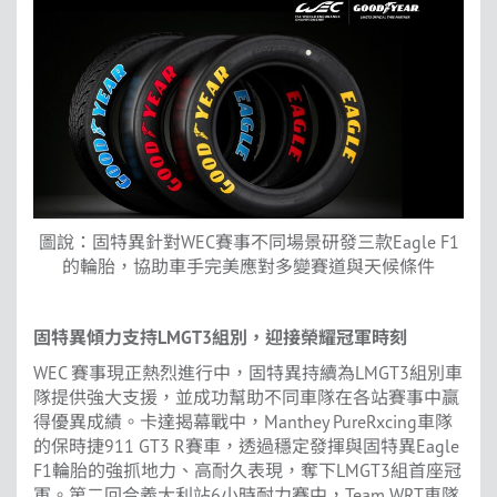
圖說：固特異針對WEC賽事不同場景研發三款Eagle F1
的輪胎，協助車手完美應對多變賽道與天候條件
固特異傾力支持
LMGT3
組別，迎接榮耀冠軍時刻
WEC 賽事現正熱烈進行中，固特異持續為LMGT3組別車
隊提供強大支援，並成功幫助不同車隊在各站賽事中贏
得優異成績。卡達揭幕戰中，Manthey PureRxcing車隊
的保時捷911 GT3 R賽車，透過穩定發揮與固特異Eagle
F1輪胎的強抓地力、高耐久表現，奪下LMGT3組首座冠
軍。第二回合義大利站6小時耐力賽中，Team WRT車隊