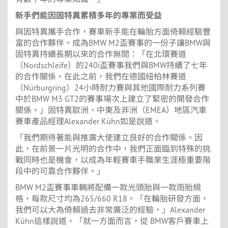
新手們能因固特異累積多年的專業而受益
與固特異攜手合作，賽車新手能在輪胎方面倚賴經驗豐
富的合作夥伴。成為BMW M2盃賽事的一份子讓BMW與
固特異持續長期以來的合作無間：「在北環賽道
（Nordschleife）的240i盃賽事我們與BMW持續了七年
的合作關係。在此之前，我們在德國紐柏林賽道
（Nürburgring）24小時耐力賽與其他國際耐力系列賽
中於BMW M3 GT2的賽事場次上建立了緊密的開發合作
關係。」固特異歐洲、中東及非洲（EMEA）地區汽車
賽車產品經理Alexander Kühn如是說道。
「我們期待著能與推廣大使建立良好的合作關係。因
此，在前景一片光明的合作中，我們正面臨到特殊的挑
戰同時也是機會，以成為年輕賽車手職業生涯極重要階
段中的可靠合作夥伴。」
BMW M2盃賽事車輛將配備一款光頭胎與一款雨胎規
格，每款尺寸均為265/660 R18。「在輪胎研發方面，
我們可以大為倚賴過去非常廣泛的經驗，」Alexander
Kühn這樣說道。「就一方面而言，從 BMW客戶賽車上