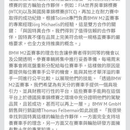
標賽的官方輪胎合作夥伴，例如：FIA世界房車錦標賽
(WTCR)以及英國房車錦標賽(BTCC)，再加上在耐力賽中
取得的成功紀錄。根據Tolimit專門負責BMW M2盃賽事
的專案經理Jörg Michaelis的經驗，這是雙方合作的關
鍵：「與固特異合作，我們得到了值得信賴的合作夥
伴，固特異不僅在品質上完美符合統一規格盃賽事的嚴
格要求，也全力支持推廣的概念。」
BMW M2盃賽事的理念包含讓參賽者得到同等的機會以
及公開透明。參賽車輛將集中進行妥善準備，每場周末
賽事會將底盤重新分配給每位賽車手。這樣做的原因是
要提供每位賽車手公平的機會，能與其他才華洋溢的車
手一同進行公平比較，以展現他們的技能。「透過BMW
M2盃賽事，我們希望為有天分的賽車手提供一個具吸
引力、並具財務可行性的平台，這些賽車手能夠在這個
平台上於德國房車錦標賽之環境中充分證明他們的駕駛
品質，且若成功，甚而可以再上一層。」BMW M GmbH
銷售與行銷副總Thomas Felbermair如此說道。「我很榮
幸找到固特異這樣的輪胎合作夥伴，一方面完全支持培
養賽車手的理念，另一方面又在賽車與輪胎研發方面擁
有數十年的專業知識。」