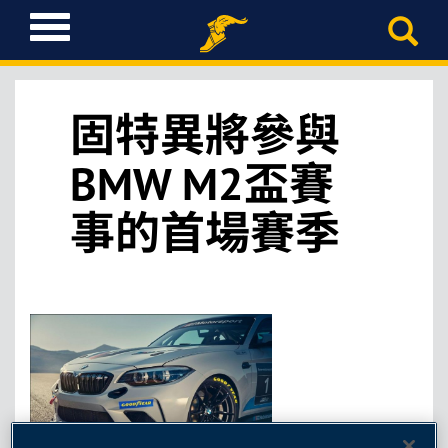
T
o
g
g
l
固特異將參與
e
n
BMW M2盃賽
a
v
事的首場賽季
i
g
a
t
i
o
n