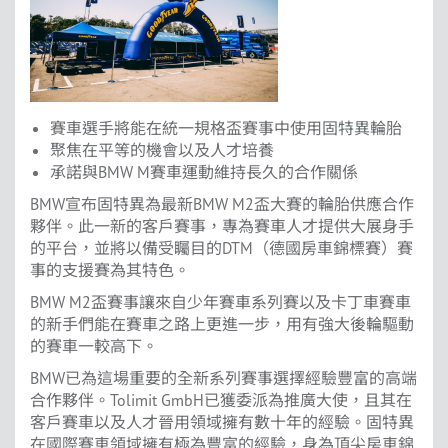
賽車選手將能在統一規格盃賽事中使用固特異輪胎
聚焦在平等的機會以及人才培養
承諾與BMW M賽車運動維持長久的合作關係
BMW宣布固特異為最新BMW M2盃大賽的輪胎供應合作
夥伴。此一新的客戶賽事，專為賽車人才提供大展身手
的平台，並將以備受矚目的DTM（德國房車錦標賽）賽
事的支援賽為其特色。
BMW M2盃賽事讓來自少年賽車系列賽以及卡丁車賽車
的新手們能在賽車之路上更進一步，用有強大後輪驅動
的賽車一較高下。
BMW已為這場重要的全新系列賽事選擇經驗豐富的高端
合作夥伴。Tolimit GmbH已獲委派為推廣大使，且其在
客戶賽車以及人才晉用領域擁有數十年的經驗。固特異
在國際賽車領域擁有極為豐富的經驗，身為頂尖房車錦