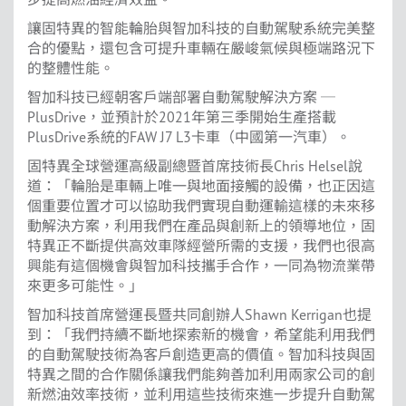
讓固特異的智能輪胎與智加科技的自動駕駛系統完美整
合的優點，還包含可提升車輛在嚴峻氣候與極端路況下
的整體性能。
智加科技已經朝客戶端部署自動駕駛解決方案 ─
PlusDrive，並預計於2021年第三季開始生產搭載
PlusDrive系統的FAW J7 L3卡車（中國第一汽車）。
固特異全球營運高級副總暨首席技術長Chris Helsel說
道：「輪胎是車輛上唯一與地面接觸的設備，也正因這
個重要位置才可以協助我們實現自動運輸這樣的未來移
動解決方案，利用我們在產品與創新上的領導地位，固
特異正不斷提供高效車隊經營所需的支援，我們也很高
興能有這個機會與智加科技攜手合作，一同為物流業帶
來更多可能性。」
智加科技首席營運長暨共同創辦人Shawn Kerrigan也提
到：「我們持續不斷地探索新的機會，希望能利用我們
的自動駕駛技術為客戶創造更高的價值。智加科技與固
特異之間的合作關係讓我們能夠善加利用兩家公司的創
新燃油效率技術，並利用這些技術來進一步提升自動駕