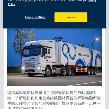
透過此次的合作，固特異包含智能網聯輪胎在內的服務
Policy
套裝，將進一步提升搭載智加科技L4級自動駕駛技術的
貨櫃拖車(Semi-truck)其運輸效率和安全性，同時還可減
Cookie Settings
I accept
少碳排放的影響。
固特異與智加科技將攜手探索智加科技的自動駕駛系
統，了解應如何利用此系統將固特異智能網聯輪胎所產
生的反饋整合至智加科技的線上機器學習系統，以進一
步提高燃油經濟效益。