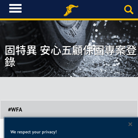
T
o
g
g
l
e
固特異 安心五顧保固專案登
n
a
錄
v
i
g
a
t
i
o
n
#WFA
個人資訊(*為必填)
We respect your privacy!