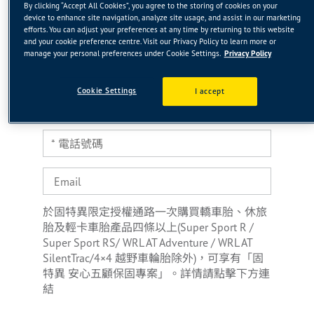
By clicking “Accept All Cookies”, you agree to the storing of cookies on your
device to enhance site navigation, analyze site usage, and assist in our marketing
efforts. You can adjust your preferences at any time by returning to this website
and your cookie preference centre. Visit our Privacy Policy to learn more or
manage your personal preferences under Cookie Settings.
Privacy Policy
Cookie Settings
I accept
連絡資訊(*為必填)
於固特異限定授權通路一次購買轎車胎、休旅
胎及輕卡車胎產品四條以上(Super Sport R /
Super Sport RS/ WRL AT Adventure / WRL AT
SilentTrac/4×4 越野車輪胎除外)，可享有「固
特異 安心五顧保固專案」。詳情請點擊下方連
結