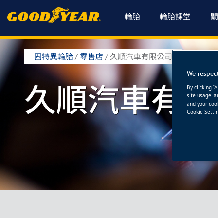
輪胎
輪胎課堂
關
固特異輪胎
/
零售店
/
久順汽車有限公司
We respect
久順汽車有限
By clicking “
site usage, a
and your cook
Cookie Settin