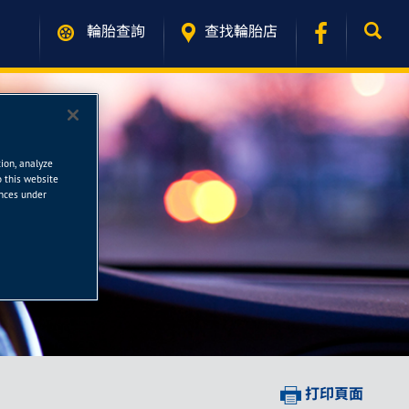
輪胎查詢
查找輪胎店
tion, analyze
o this website
ences under
打印頁面