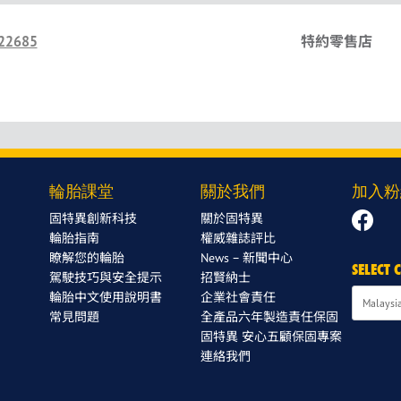
22685
特約零售店
輪胎課堂
關於我們
加入粉
固特異創新科技
關於固特異
輪胎指南
權威雜誌評比
瞭解您的輪胎
News – 新聞中心
SELECT
駕駛技巧與安全提示
招賢納士
輪胎中文使用說明書
企業社會責任
常見問題
全產品六年製造責任保固
固特異 安心五顧保固專案
連絡我們