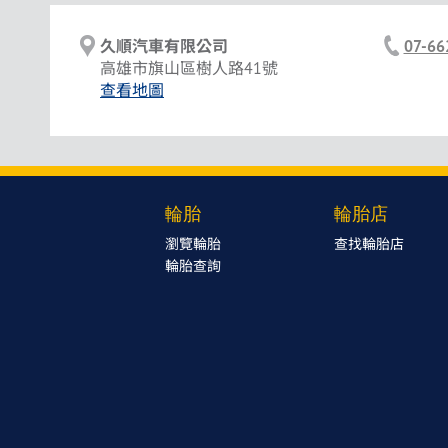
久順汽車有限公司
07-66
高雄市旗山區樹人路41號
查看地圖
輪胎
輪胎店
瀏覽輪胎
查找輪胎店
輪胎查詢