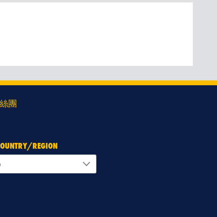
絲團
 COUNTRY/REGION