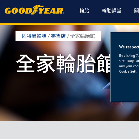
輪胎
輪胎課堂
關
固特異輪胎
/
零售店
/
全家輪胎館
We respect
全家輪胎館
By clicking “
site usage, a
and your cook
Cookie Settin