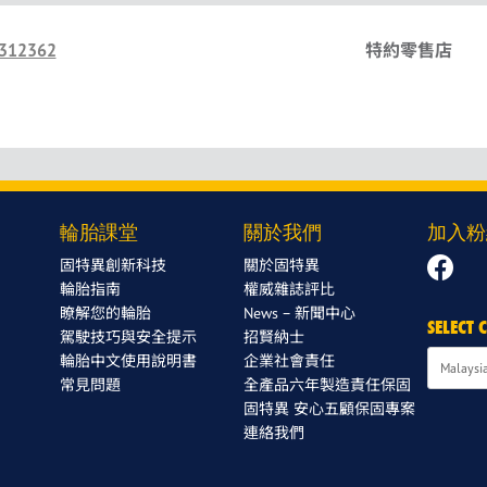
312362
特約零售店
輪胎課堂
關於我們
加入粉
固特異創新科技
關於固特異
輪胎指南
權威雜誌評比
瞭解您的輪胎
News – 新聞中心
SELECT
駕駛技巧與安全提示
招賢納士
輪胎中文使用說明書
企業社會責任
常見問題
全產品六年製造責任保固
固特異 安心五顧保固專案
連絡我們