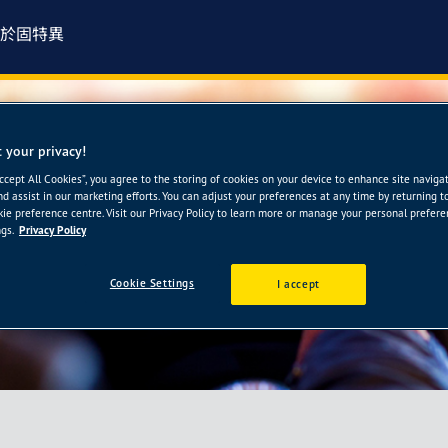
於固特異
 your privacy!
Accept All Cookies”, you agree to the storing of cookies on your device to enhance site naviga
nd assist in our marketing efforts. You can adjust your preferences at any time by returning t
ie preference centre. Visit our Privacy Policy to learn more or manage your personal prefer
gs.
Privacy Policy
Cookie Settings
I accept