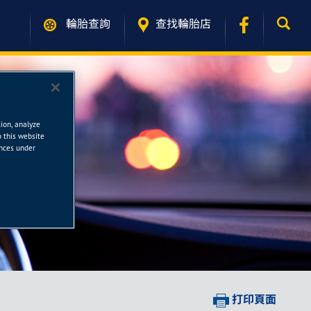
輪胎查詢
查找輪胎店
tion, analyze
o this website
ences under
打印頁面