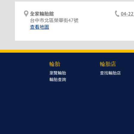
全家輪胎館
04-22
台中市北區榮華街47號
查看地圖
輪胎
輪胎店
瀏覽輪胎
查找輪胎店
輪胎查詢