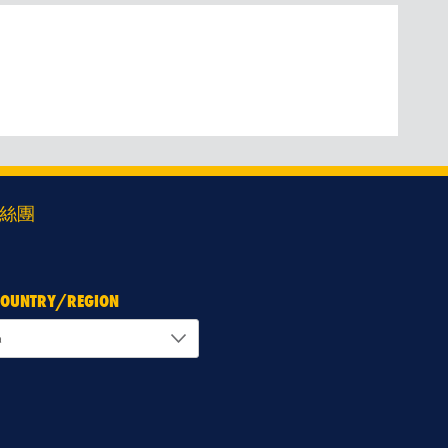
絲團
 COUNTRY/REGION