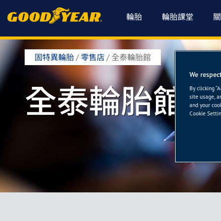
輪胎
輪胎課堂
關
固特異輪胎
/
零售店
/
全泰輪胎館
We respect
全泰輪胎館
By clicking “
site usage, a
and your cook
Cookie Settin