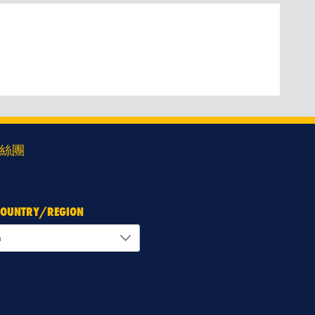
絲團
 COUNTRY/REGION