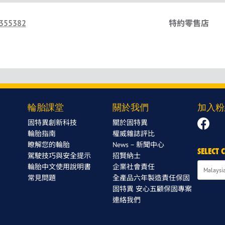
355382
特約零售店
輪胎課堂
關於我們
加入粉
固特異創新科技
關於固特異
輪胎指南
權威雜誌評比
瞭解您的輪胎
News – 新聞中心
SELECT
駕駛技巧與安全提示
招賢納士
輪胎中文使用說明書
企業社會責任
常見問題
全產品六年製造責任保固
固特異 安心五顧保固專案
連絡我們