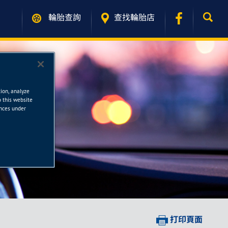
輪胎查詢
查找輪胎店
tion, analyze
o this website
ences under
打印頁面