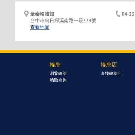
全泰輪胎館
04-23
台中市烏日鄉溪南路一段339號
查看地圖
輪胎
輪胎店
瀏覽輪胎
查找輪胎店
輪胎查詢