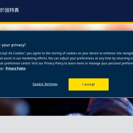
於固特異
 your privacy!
Accept All Cookies”, you agree to the storing of cookies on your device to enhance site naviga
nd assist in our marketing efforts. You can adjust your preferences at any time by returning t
ie preference centre. Visit our Privacy Policy to learn more or manage your personal prefer
gs.
Privacy Policy
Cookie Settings
I accept