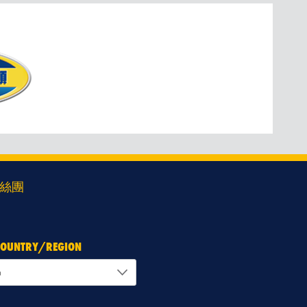
絲團
 COUNTRY/REGION