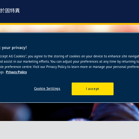
於固特異
 your privacy!
-成功輪胎館
Accept All Cookies”, you agree to the storing of cookies on your device to enhance site naviga
nd assist in our marketing efforts. You can adjust your preferences at any time by returning t
ie preference centre. Visit our Privacy Policy to learn more or manage your personal prefer
gs.
Privacy Policy
Cookie Settings
I accept