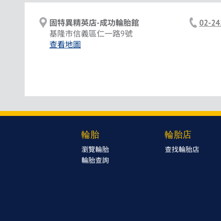
固特異精英店-成功輪胎館
02-24
基隆市信義區仁一路9號
查看地圖
輪胎
輪胎店
瀏覽輪胎
查找輪胎店
輪胎查詢