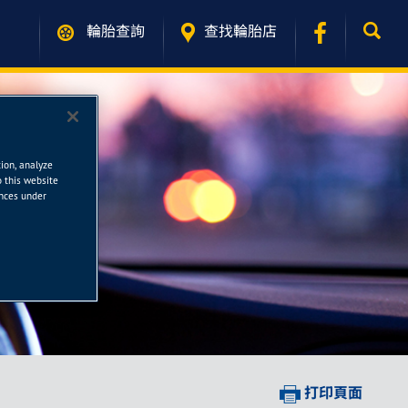
輪胎查詢
查找輪胎店
tion, analyze
o this website
ences under
打印頁面