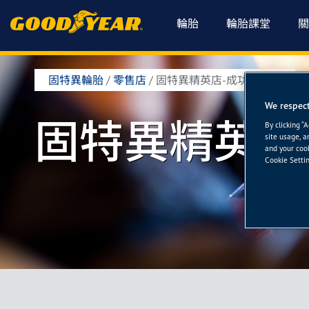
輪胎
輪胎課堂
關
固特異輪胎
/
零售店
/
固特異精英店-成功輪胎館
We respect
固特異精英店
By clicking “
site usage, a
and your cook
Cookie Settin