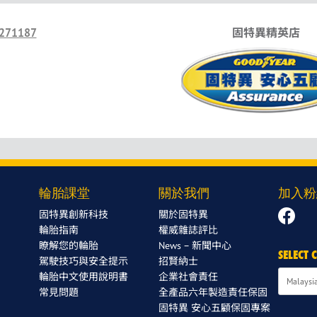
271187
固特異精英店
輪胎課堂
關於我們
加入粉
固特異創新科技
關於固特異
輪胎指南
權威雜誌評比
瞭解您的輪胎
News – 新聞中心
SELECT
駕駛技巧與安全提示
招賢納士
輪胎中文使用說明書
企業社會責任
常見問題
全產品六年製造責任保固
固特異 安心五顧保固專案