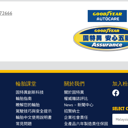
72666
輪胎課堂
關於我們
加入粉
固特異創新科技
關於固特異
輪胎指南
權威雜誌評比
瞭解您的輪胎
News – 新聞中心
SELECT
駕駛技巧與安全提示
招賢納士
輪胎中文使用說明書
企業社會責任
常見問題
全產品六年製造責任保固