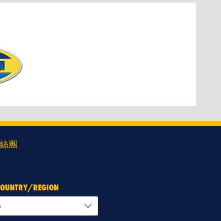
絲團
 COUNTRY/REGION