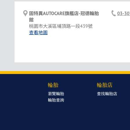
固特異AUTOCARE旗艦店-冠德輪胎
03-30
館
桃園市大溪區埔頂路一段439號
查看地圖
輪胎
輪胎店
瀏覽輪胎
查找輪胎店
輪胎查詢