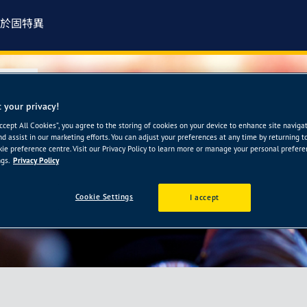
於固特異
輪胎館
 your privacy!
CARE旗艦店-冠
Accept All Cookies”, you agree to the storing of cookies on your device to enhance site naviga
nd assist in our marketing efforts. You can adjust your preferences at any time by returning t
ie preference centre. Visit our Privacy Policy to learn more or manage your personal prefer
gs.
Privacy Policy
Cookie Settings
I accept