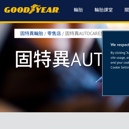
輪胎
輪胎課堂
關
固特異輪胎
/
零售店
/
固特異AUTOCARE旗艦店-冠德
We respect
固特異AUTO
By clicking “
site usage, a
and your cook
Cookie Settin