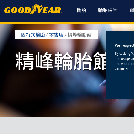
輪胎
輪胎課堂
關
固特異輪胎
/
零售店
/
精峰輪胎館
We respect
精峰輪胎館
By clicking “
site usage, a
and your cook
Cookie Settin