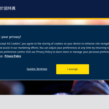
於固特異
 your privacy!
Accept All Cookies”, you agree to the storing of cookies on your device to enhance site naviga
nd assist in our marketing efforts. You can adjust your preferences at any time by returning t
ie preference centre. Visit our Privacy Policy to learn more or manage your personal prefer
gs.
Privacy Policy
Cookie Settings
I accept