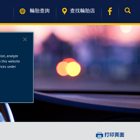
輪胎查詢
查找輪胎店
tion, analyze
o this website
ences under
打印頁面