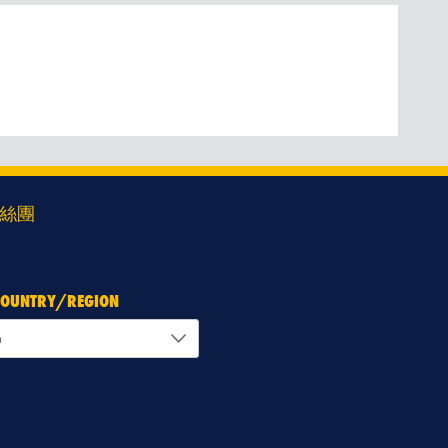
絲團
 COUNTRY/REGION