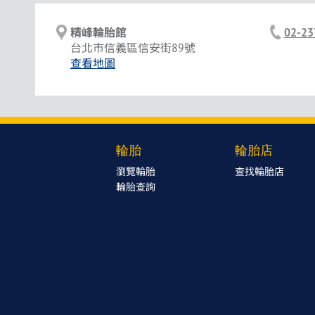
精峰輪胎館
02-23
台北市信義區信安街89號
查看地圖
輪胎
輪胎店
瀏覽輪胎
查找輪胎店
輪胎查詢