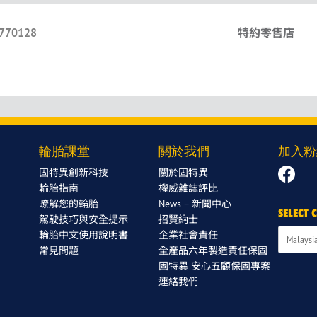
770128
特約零售店
輪胎課堂
關於我們
加入粉
固特異創新科技
關於固特異
輪胎指南
權威雜誌評比
瞭解您的輪胎
News – 新聞中心
SELECT
駕駛技巧與安全提示
招賢納士
輪胎中文使用說明書
企業社會責任
常見問題
全產品六年製造責任保固
固特異 安心五顧保固專案
連絡我們