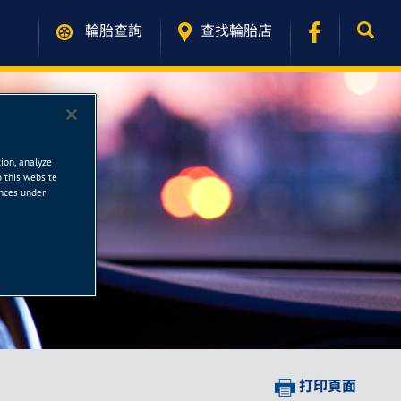
輪胎查詢
查找輪胎店
tion, analyze
o this website
ences under
打印頁面