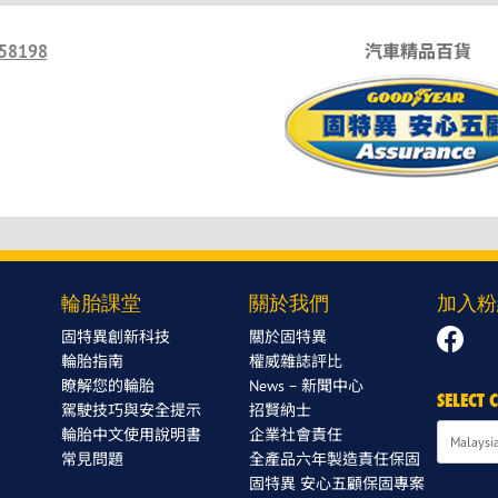
58198
汽車精品百貨
輪胎課堂
關於我們
加入粉
固特異創新科技
關於固特異
輪胎指南
權威雜誌評比
瞭解您的輪胎
News – 新聞中心
SELECT
駕駛技巧與安全提示
招賢納士
輪胎中文使用說明書
企業社會責任
常見問題
全產品六年製造責任保固
固特異 安心五顧保固專案