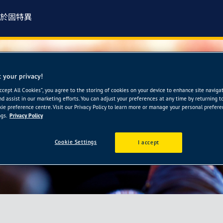
於固特異
 your privacy!
中華店
Accept All Cookies”, you agree to the storing of cookies on your device to enhance site naviga
nd assist in our marketing efforts. You can adjust your preferences at any time by returning t
ie preference centre. Visit our Privacy Policy to learn more or manage your personal prefer
gs.
Privacy Policy
Cookie Settings
I accept