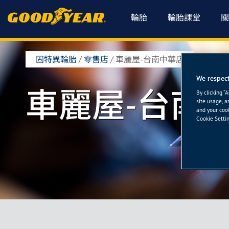
輪胎
輪胎課堂
關
固特異輪胎
/
零售店
/
車麗屋-台南中華店
We respect
車麗屋-台南
By clicking “
site usage, a
and your cook
Cookie Settin