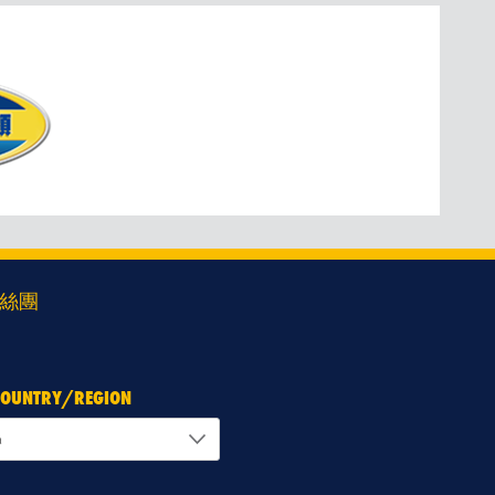
絲團
 COUNTRY/REGION