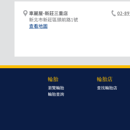
車麗屋-新莊三重店
02-89
新北市新莊區頭前路1號
查看地圖
輪胎
輪胎店
瀏覽輪胎
查找輪胎店
輪胎查詢