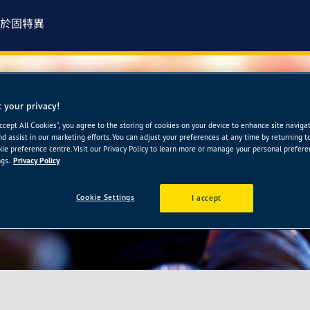
於固特異
 your privacy!
三重店
Accept All Cookies”, you agree to the storing of cookies on your device to enhance site naviga
nd assist in our marketing efforts. You can adjust your preferences at any time by returning t
ie preference centre. Visit our Privacy Policy to learn more or manage your personal prefer
gs.
Privacy Policy
Cookie Settings
I accept