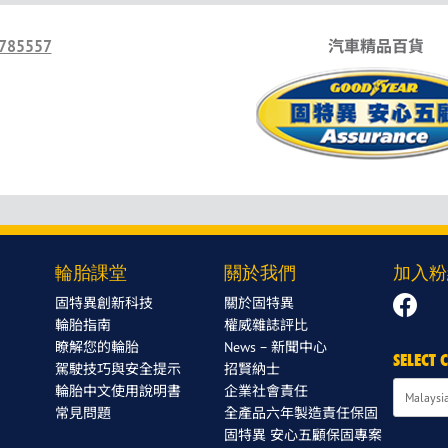
785557
汽車精品百貨
輪胎課堂
關於我們
加入粉
固特異創新科技
關於固特異
輪胎指南
權威雜誌評比
瞭解您的輪胎
News – 新聞中心
SELECT
駕駛技巧與安全提示
招賢納士
輪胎中文使用說明書
企業社會責任
常見問題
全產品六年製造責任保固
固特異 安心五顧保固專案