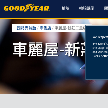
輪胎
輪胎課堂
關
固特異輪胎
/
零售店
/
車麗屋-新莊三重店
We respect
車麗屋-新莊
By clicking “
site usage, a
and your cook
Cookie Settin