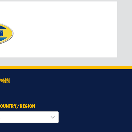
絲團
 COUNTRY/REGION