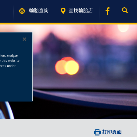
輪胎查詢
查找輪胎店
tion, analyze
o this website
ences under
打印頁面