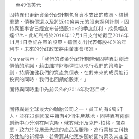
至49億美元
固特異也更新資金分配計劃包含資本支出的成長、結構
重整、債務償還以及將近40億美元的股東返利計劃。固
特異董事會已經宣布普通股10%的季度紅利，成長幅度
達43%。此紅利將於2016年12月1日支付給截至2016年
11月1日登記在案的股東。這個支出代表每股40%的年
利率。未來的分紅政策將由董事會核准。
Kramer表示，「我們的資金分配計劃體現固特異對創造
價值的承諾，藉由維持財務彈性以執行我們的策略計
劃，持續強健我們的資產負債表，在對未來的成長進行
投資的同時，我們也回饋給股東。」
固特異同時重申先前公佈的2016年財務目標。
固特異是全球最大的輪胎公司之一，員工約有6萬6千
人，並在22個國家中擁有49個生產基地。固特異有兩個
創新中心分別在阿克隆，俄亥俄州及克門-柏格，盧森
堡，致力於發展最先進的產品及服務，為行業樹立科技
及性能的新標準。若需要其他更多關於固特異及其產品