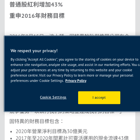
普通股紅利增加43%
重申2016年財務目標
2016年9月15日，波士頓 – 固特異輪胎與橡膠公司在今
天的投資者會議中將討論產業趨勢、財務表現目標以及
資本分配計劃。
We respect your privacy!
「輪胎產業是強建的、成長的，並具備營利成長的潛
By clicking “Accept All Cookies”, you agree to the storing of cookies on your device to
enhance site navigation, analyze site usage, and assist in our marketing efforts. You 
力。」董事長暨執行長Richard J. Kramer表示。「我們的
adjust your preferences at any time by returning to this website and your cookie
策略是基於充分利用產業的關鍵驅動力而制訂，如持續
preference centre. Visit our Privacy Policy to learn more or manage your personal
增加的生產經營複雜度、大尺寸輪胎及消費者在購買過
preferences under Cookie Settings.
Privacy Policy
程中漸趨主導地位。」
Kramer補充說明，「我們相信固特異的創新、科技領
Cookie Settings
I accept
導、領先業界的產品及強勁的全球品牌形象使我們具備
競爭優勢，以執行我們的策略並達成我們的目標。」
固特異的財務目標包含：
2020年營業淨利目標為30億美元
2017年至2020年間累計可靈活運用的現金流達43億