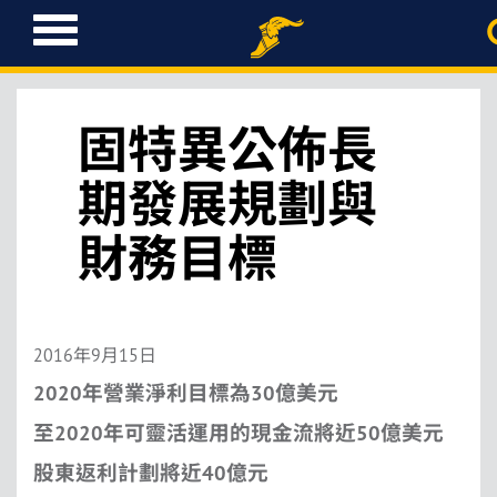
T
o
g
g
l
固特異公佈長
e
n
期發展規劃與
a
v
財務目標
i
g
a
t
i
2016年9月15日
o
2020
年營業淨利目標為30億美元
n
至2020年可靈活運用的現金流將近50億美元
股東返利計劃將近40億元