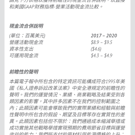
請見下方表格以獲得前瞻性的現金流合併說明，以直接
和美國GAAP財務指標-營業活動現金流比較。
現金流合併說明
(
單位：百萬美元)
2017 – 2020
營運活動現金流
$8.9 – $9.5
資本性支出
($4.6)
可運用現金流
$4.3 – $4.9
前瞻性的聲明
本篇電子報中所包含的特定資訊可能構成符合
1995
年美
國《私人證券訴訟改革法案》中安全港規定的前瞻性的
聲明。我們的運營情況、業績、商業戰略及結果受到各
類因素的影響，其中許多因素不在我們的控制範圍之
內；此類因素可能會導致我們的實際業績和經驗與前瞻
性聲明中所包含的假設、期望及目標等存在實質性的差
異。此類因素包括但不限於：我們通過成本縮減舉措或
成功實施其他戰略舉措實現預期的費用節省目標與運營
收益的能力；我們所支付的原材料與能源價格的上升；