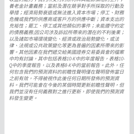
養老金計畫義務；當前及潛在競爭對手所採取的行動及
舉措；經濟局勢衰退或無法進入資本市場；停工、財務
危機或我們的供應商或客戶方的供應中斷；資本支出的
充裕性；罷工、停工或其他類似的事件；未能遵守約定
的債務義務
;
因公司涉及訴訟所帶來的潛在的不利後果；
以及諸如市場環境變化、經濟或政治局勢變化，或法
律、法規或公共政策變化等更為普遍的因素所帶來的影
響。其他因素在我們遞交給美國證券交易委員會的檔案
中均有討論，其中包括表格
10-K
中的年度報告，表格
10-
Q
中的季度報告，以及表格
8-K
中的當前報告。此外，任
何包含我們的預測資料的前瞻性聲明僅在聲明發佈當日
之前有效，不得被視作此後任何日期所發佈的預測資
料。我們可能會在今後的某個時間更新前瞻性聲明，但
我們並沒有任何義務對之進行更新，即使我們的預測資
料發生變更。