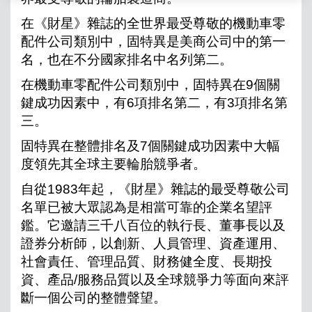
在《財星》雜誌的全世界最受尊敬的機動車零
配件公司類別中，固特異是美商公司中的第一
名，也在不分國家排名中名列第二。
在機動車零配件公司類別中，固特異在
9
個關
鍵成功因素中，有
6
項排名第二，有
3
項排名第
三。
固特異在整體排名及
7
個關鍵成功因素中大幅
度領先其全球主要輪胎競爭者。
自從
1983
年起，《財星》雜誌的最受尊敬公司
名單已被大眾認為是相當可靠的企業名望評
鑑。它邀請三千八百位的執行長、董事長以及
證券分析師，以創新、人員管理、資產運用、
社會責任、管理品質、財務健全度、長期投
資、產品
/
服務品質以及全球競爭力等面向來評
斷一個公司的整體聲望。