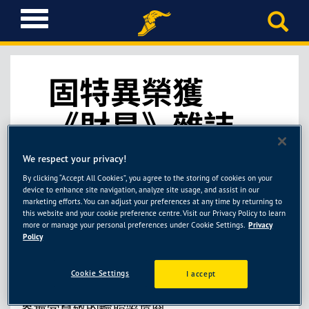
T
o
g
g
l
固特異榮獲
e
n
《財星》雜誌
a
v
評選為全世界
i
We respect your privacy!
g
By clicking “Accept All Cookies”, you agree to the storing of cookies on your
最受尊敬的輪
a
device to enhance site navigation, analyze site usage, and assist in our
t
marketing efforts. You can adjust your preferences at any time by returning to
i
this website and your cookie preference centre. Visit our Privacy Policy to learn
胎製造商
more or manage your personal preferences under Cookie Settings.
Privacy
o
Policy
n
Cookie Settings
I accept
固特異連續五年榮獲《財星》雜誌評選為全世
界最受尊敬的輪胎製造商。